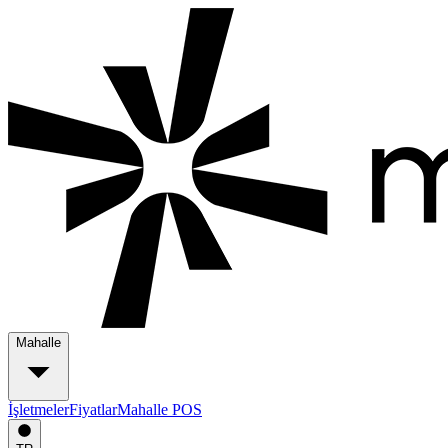
Mahalle
İşletmeler
Fiyatlar
Mahalle POS